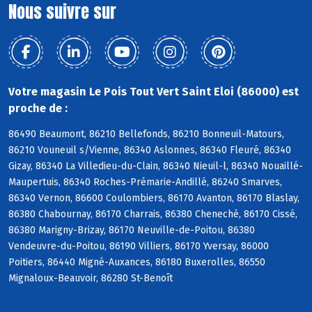
Nous suivre sur
Votre magasin Le Pois Tout Vert Saint Eloi (86000) est
proche de :
86490 Beaumont, 86210 Bellefonds, 86210 Bonneuil-Matours,
86210 Vouneuil s/Vienne, 86340 Aslonnes, 86340 Fleuré, 86340
Gizay, 86340 La Villedieu-du-Clain, 86340 Nieuil-l, 86340 Nouaillé-
Maupertuis, 86340 Roches-Prémarie-Andillé, 86240 Smarves,
86340 Vernon, 86600 Coulombiers, 86170 Avanton, 86170 Blaslay,
86380 Chabournay, 86170 Charrais, 86380 Cheneché, 86170 Cissé,
86380 Marigny-Brizay, 86170 Neuville-de-Poitou, 86380
Vendeuvre-du-Poitou, 86190 Villiers, 86170 Yversay, 86000
Poitiers, 86440 Migné-Auxances, 86180 Buxerolles, 86550
Mignaloux-Beauvoir, 86280 St-Benoît