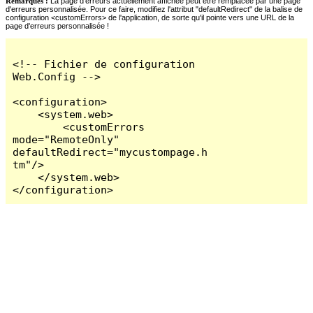
Remarques :
La page d'erreurs actuellement affichée peut être remplacée par une page
d'erreurs personnalisée. Pour ce faire, modifiez l'attribut "defaultRedirect" de la balise de
configuration <customErrors> de l'application, de sorte qu'il pointe vers une URL de la
page d'erreurs personnalisée !
<!-- Fichier de configuration 
Web.Config -->

<configuration>

    <system.web>

        <customErrors 
mode="RemoteOnly" 
defaultRedirect="mycustompage.h
tm"/>

    </system.web>

</configuration>