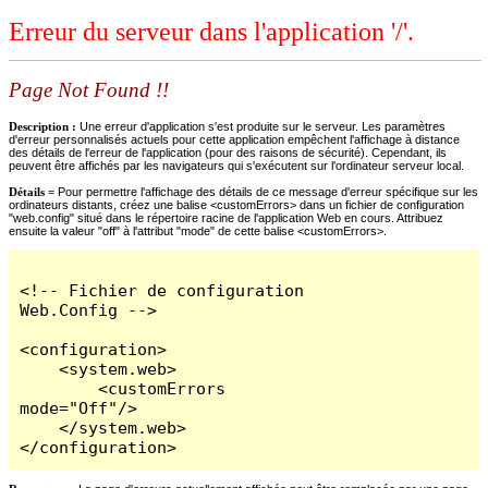
Erreur du serveur dans l'application '/'.
Page Not Found !!
Description :
Une erreur d'application s'est produite sur le serveur. Les paramètres
d'erreur personnalisés actuels pour cette application empêchent l'affichage à distance
des détails de l'erreur de l'application (pour des raisons de sécurité). Cependant, ils
peuvent être affichés par les navigateurs qui s'exécutent sur l'ordinateur serveur local.
Détails =
Pour permettre l'affichage des détails de ce message d'erreur spécifique sur les
ordinateurs distants, créez une balise <customErrors> dans un fichier de configuration
"web.config" situé dans le répertoire racine de l'application Web en cours. Attribuez
ensuite la valeur "off" à l'attribut "mode" de cette balise <customErrors>.
<!-- Fichier de configuration 
Web.Config -->

<configuration>

    <system.web>

        <customErrors 
mode="Off"/>

    </system.web>

</configuration>