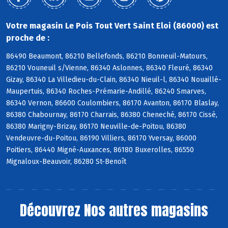
Votre magasin Le Pois Tout Vert Saint Eloi (86000) est
proche de :
86490 Beaumont, 86210 Bellefonds, 86210 Bonneuil-Matours,
86210 Vouneuil s/Vienne, 86340 Aslonnes, 86340 Fleuré, 86340
Gizay, 86340 La Villedieu-du-Clain, 86340 Nieuil-l, 86340 Nouaillé-
Maupertuis, 86340 Roches-Prémarie-Andillé, 86240 Smarves,
86340 Vernon, 86600 Coulombiers, 86170 Avanton, 86170 Blaslay,
86380 Chabournay, 86170 Charrais, 86380 Cheneché, 86170 Cissé,
86380 Marigny-Brizay, 86170 Neuville-de-Poitou, 86380
Vendeuvre-du-Poitou, 86190 Villiers, 86170 Yversay, 86000
Poitiers, 86440 Migné-Auxances, 86180 Buxerolles, 86550
Mignaloux-Beauvoir, 86280 St-Benoît
Découvrez
Nos autres magasins