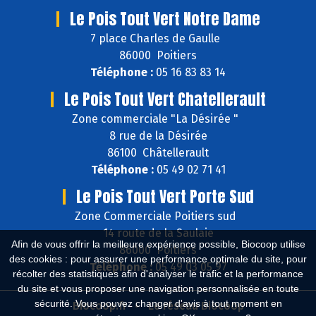
Le Pois Tout Vert Notre Dame
7 place Charles de Gaulle
86000 Poitiers
Téléphone :
05 16 83 83 14
Le Pois Tout Vert Chatellerault
Zone commerciale "La Désirée "
8 rue de la Désirée
86100 Châtellerault
Téléphone :
05 49 02 71 41
Le Pois Tout Vert Porte Sud
Zone Commerciale Poitiers sud
14 route de la Saulaie
Afin de vous offrir la meilleure expérience possible, Biocoop utilise
86000 Poitiers
des cookies : pour assurer une performance optimale du site, pour
Téléphone :
05 49 03 05 97
récolter des statistiques afin d'analyser le trafic et la performance
du site et vous proposer une navigation personnalisée en toute
sécurité. Vous pouvez changer d'avis à tout moment en
Biocoop.fr
Le réseau Biocoop