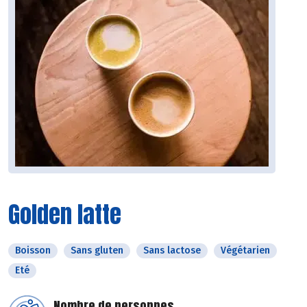
Golden latte
Boisson
Sans gluten
Sans lactose
Végétarien
Eté
Nombre de personnes