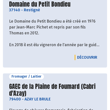
Découvrir le producteur
Domaine du Petit Bondieu
37140
-
Restigné
Le Domaine du Petit Bondieu a été créé en 1976
par Jean-Marc Pichet et repris par son fils
Thomas en 2012.
En 2018 il est élu vigneron de l'année par le guide
Hachette !
LE PRO
DÉCOUVRIR
Leur engagement est ancien puisque c'est dès
1990 qu'il décident de supprimer les produits
chimiques de leurs vignes. En 2010, le domaine
Fromager / Laitier
obtient la certification AB qui confirme cet
Découvrir le producteur
GAEC de la Plaine de Foumard (Cabri
engagement durable et avant-gardiste.
d'Azay)
Le vignoble s'étend sur 28 hectares répartis entre
79400
-
AZAY LE BRULE
les appellations Bourgueil et Chinon.