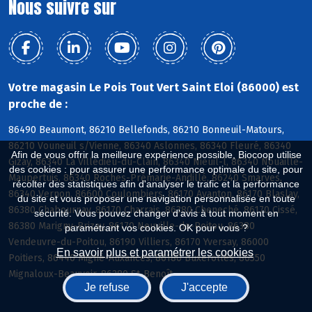
Nous suivre sur
Votre magasin Le Pois Tout Vert Saint Eloi (86000) est
proche de :
86490 Beaumont, 86210 Bellefonds, 86210 Bonneuil-Matours,
86210 Vouneuil s/Vienne, 86340 Aslonnes, 86340 Fleuré, 86340
Afin de vous offrir la meilleure expérience possible, Biocoop utilise
Gizay, 86340 La Villedieu-du-Clain, 86340 Nieuil-l, 86340 Nouaillé-
des cookies : pour assurer une performance optimale du site, pour
Maupertuis, 86340 Roches-Prémarie-Andillé, 86240 Smarves,
récolter des statistiques afin d'analyser le trafic et la performance
86340 Vernon, 86600 Coulombiers, 86170 Avanton, 86170 Blaslay,
du site et vous proposer une navigation personnalisée en toute
86380 Chabournay, 86170 Charrais, 86380 Cheneché, 86170 Cissé,
sécurité. Vous pouvez changer d'avis à tout moment en
86380 Marigny-Brizay, 86170 Neuville-de-Poitou, 86380
paramétrant vos cookies. OK pour vous ?
Vendeuvre-du-Poitou, 86190 Villiers, 86170 Yversay, 86000
En savoir plus et paramétrer les cookies
Poitiers, 86440 Migné-Auxances, 86180 Buxerolles, 86550
Mignaloux-Beauvoir, 86280 St-Benoît
Je refuse
J'accepte