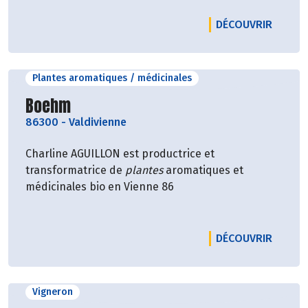
LE PRO
DÉCOUVRIR
Plantes aromatiques / médicinales
Découvrir le producteur
Boehm
86300
-
Valdivienne
Charline AGUILLON est productrice et
transformatrice de
plantes
aromatiques et
médicinales bio en Vienne 86
LE PR
DÉCOUVRIR
Vigneron