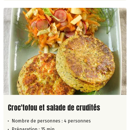
Lire la suite de la recette
Croc'tofou et salade de crudités
Nombre de personnes :
4 personnes
Préparation : 15 min