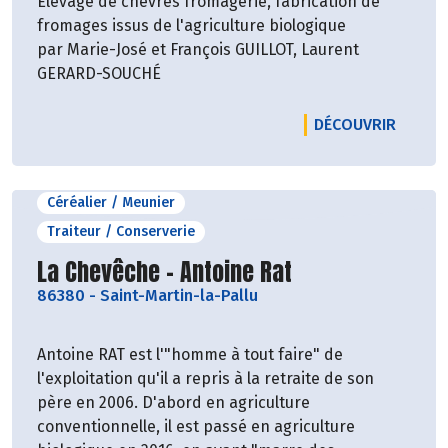
Elevage de chèvres fromagerie, fabrication de
Vous dégusterez des vins sincères et
fromages issus de l'agriculture biologique
authentiques, fidèles à leur terre d'origine,
par Marie-José et François GUILLOT, Laurent
élaborés avec patience et exigence et dans le
GERARD-SOUCHÉ
respect de l'environnement.
LE PRO
DÉCOUVRIR
Aujourd'hui ce sont 6 personnes qui œuvrent à
temps plein sur le domaine. Nous les remercions
de leur travail et de leur présence dans nos
Céréalier / Meunier
magasins.
Traiteur / Conserverie
Découvrir le producteur
La Chevêche - Antoine Rat
86380
-
Saint-Martin-la-Pallu
Antoine RAT est l'"homme à tout faire" de
l'exploitation qu'il a repris à la retraite de son
père en 2006. D'abord en agriculture
conventionnelle, il est passé en agriculture