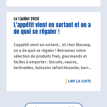
parties prenantes (Paysan.ne.s Associé.e.s,
magasins...) et de nos clients. Il contient un
condensé des avancées réalisées par
Biocoop dans l’objectif de rendre accessible
Le 1 juillet 2026
Lire la suite de l'article
L'appétit vient en sortant et on a
et désirable une bio exigeante.
de quoi se régaler !
L'appétit vient en sortant... et chez Biocoop,
on a de quoi se régaler ! Retrouvez notre
sélection de produits frais, gourmands et
faciles à emporter : biscuits, sauces,
tartinables, boissons rafraîchissante, barres
de céréales... Profitez de 20%* de remise sur
une sélection de produits du 2 juillet au 12
DE L'ART
LIRE LA SUITE
août 2026 inclus.