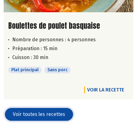
Lire la suite de la recette
Boulettes de poulet basquaise
Nombre de personnes :
4 personnes
Préparation : 15 min
Cuisson : 30 min
Plat principal
Sans porc
VOIR LA RECETTE
Voir toutes les recettes