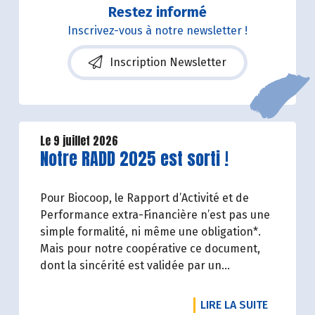
Restez informé
Inscrivez-vous à notre newsletter !
Inscription Newsletter
Le 9 juillet 2026
Lire la suite de l'article
Notre RADD 2025 est sorti !
Pour Biocoop, le Rapport d’Activité et de
Performance extra-Financière n’est pas une
simple formalité, ni même une obligation*.
Mais pour notre coopérative ce document,
dont la sincérité est validée par un
organisme tiers indépendant, est un acte de
transparence vis-à-vis de l'ensemble de nos
DE L'ART
LIRE LA SUITE