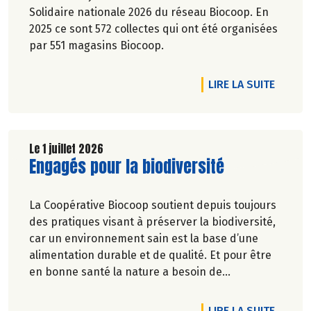
Solidaire nationale 2026 du réseau Biocoop. En
2025 ce sont 572 collectes qui ont été organisées
par 551 magasins Biocoop.
DE L'A
LIRE LA SUITE
Le 1 juillet 2026
Lire la suite de l'article
Engagés pour la biodiversité
La Coopérative Biocoop soutient depuis toujours
des pratiques visant à préserver la biodiversité,
car un environnement sain est la base d’une
alimentation durable et de qualité. Et pour être
en bonne santé la nature a besoin de
biodiversité.
DE L'A
LIRE LA SUITE