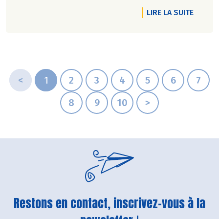
DE L'A
LIRE LA SUITE
<
1
2
3
4
5
6
7
8
9
10
>
Restons en contact, inscrivez-vous à la