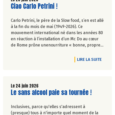
Lire la suite de l'article
Ciao Carlo Petrini !
Carlo Petrini, le père de la Slow food, s’en est allé
à la fin du mois de mai (1949-2026). Ce
mouvement international né dans les années 80
en réaction à l’installation d’un Mc Do au cœur
de Rome prône unenourriture « bonne, propre
et juste pour tous ».En hommage, nous
republions ici l’entretien qu’il avait accordé
DE L'AR
LIRE LA SUITE
àCulture Bioen 2018,et qui reste totalement
d'actualité.
Le 24 juin 2026
Lire la suite de l'article
Le sans alcool paie sa tournée !
Inclusives, parce qu'elles s'adressent à
(presque) tous à n'importe quel moment de la