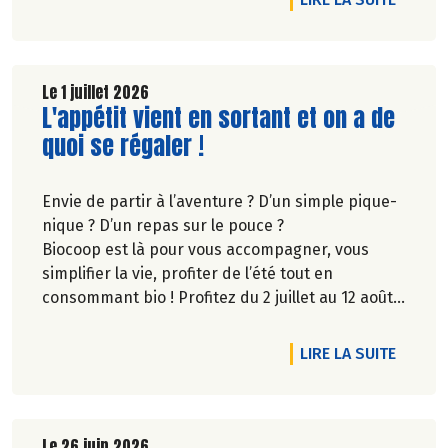
Le 1 juillet 2026
Lire la suite de l'article
L'appétit vient en sortant et on a de
quoi se régaler !
Envie de partir à l’aventure ? D’un simple pique-
nique ? D’un repas sur le pouce ?
Biocoop est là pour vous accompagner, vous
simplifier la vie, profiter de l’été tout en
consommant bio ! Profitez du 2 juillet au 12 août
inclus, jusqu'à -20% sur une sélection de
produits.
DE L'A
LIRE LA SUITE
Le 26 juin 2026