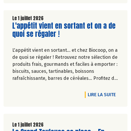
clients. Il contient un condensé des avancées
réalisées par Biocoop dans l’objectif de rendre
accessible et désirable une bio exigeante.
Le 1 juillet 2026
Lire la suite de l'article
L'appétit vient en sortant et on a de
quoi se régaler !
L'appétit vient en sortant... et chez Biocoop, on a
de quoi se régaler ! Retrouvez notre sélection de
produits frais, gourmands et faciles à emporter :
biscuits, sauces, tartinables, boissons
rafraîchissante, barres de céréales... Profitez de
20%* de remise sur une sélection de produits du
2 juillet au 12 août 2026 inclus.
DE L'A
LIRE LA SUITE
Le 1 juillet 2026