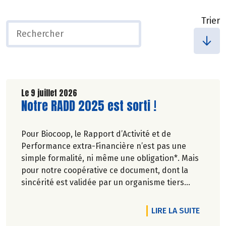
Trier
Le 9 juillet 2026
Lire la suite de l'article
Notre RADD 2025 est sorti !
Pour Biocoop, le Rapport d’Activité et de
Performance extra-Financière n’est pas une
simple formalité, ni même une obligation*. Mais
pour notre coopérative ce document, dont la
sincérité est validée par un organisme tiers
indépendant, est un acte de transparence vis-à-
vis de l'ensemble de nos parties prenantes
DE L'A
LIRE LA SUITE
(Paysan.ne.s Associé.e.s, magasins...) et de nos