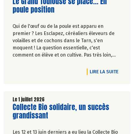
Lire la suite de l'article
Le Grand Toulouse se place... En
poule position
Qui de l'œuf ou de la poule est apparu en
premier ? Les Esclapez, céréaliers éleveurs de
volailles et de cochons dans le Tarn, s'en
moquent ! La question essentielle, c'est
comment on élève et on cultive. Pas très loin,
dans les vergers de la Ferme du Rouge-Gorge, on
est en phase. Comme dans les 19 magasins
DE L'A
LIRE LA SUITE
Biocoop du Grand Toulouse. Ceux-là et d'autres
producteurs jouent collectif pour développer et
structurer une agriculture bio paysanne sur leur
territoire. Nous y étions à la fin de l'hiver. Suivez-
Le 1 juillet 2026
Lire la suite de l'article
Collecte Bio solidaire, un succès
nous.
Pascale Solana.
grandissant
Les 12 et 13 juin derniers a eu lieu la Collecte Bio