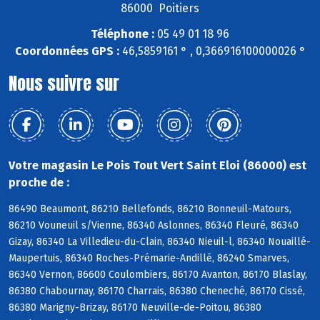
86000 Poitiers
Téléphone :
05 49 01 18 96
Coordonnées GPS :
46,5859161 ° , 0,366916100000026 °
Nous suivre sur
Votre magasin Le Pois Tout Vert Saint Eloi (86000) est
proche de :
86490 Beaumont, 86210 Bellefonds, 86210 Bonneuil-Matours,
86210 Vouneuil s/Vienne, 86340 Aslonnes, 86340 Fleuré, 86340
Gizay, 86340 La Villedieu-du-Clain, 86340 Nieuil-l, 86340 Nouaillé-
Maupertuis, 86340 Roches-Prémarie-Andillé, 86240 Smarves,
86340 Vernon, 86600 Coulombiers, 86170 Avanton, 86170 Blaslay,
86380 Chabournay, 86170 Charrais, 86380 Cheneché, 86170 Cissé,
86380 Marigny-Brizay, 86170 Neuville-de-Poitou, 86380