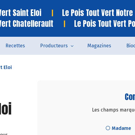
ert Saint Eloi
Le Pois Tout Vert Notr
Vert Chatellerault
Le Pois Tout Vert P
Recettes
Producteurs
Magazines
Bio
t Eloi
Con
loi
Les champs marqués
Madame
nous