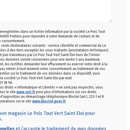
 enregistrées dans un fichier informatisé par la société Le Pois Tout
s 86000 Poitiers pour répondre à votre demande de contact et de
le consentement.
uls destinataires suivants : service clientèle et commercial de Le
édées à des tiers exceptés les sous-traitants (prestataires techniques)
t pas transmises par Le Pois Tout Vert Saint Eloi hors de l’Union
 vos données seront conservées pour une durée 3 ans maximum.
les rectifier, demander leur effacement ou exercer votre droit à la
vez retirer à tout moment votre consentement au traitement de vos
stion sur le traitement de vos données dans ce dispositif, vous
 société Le Pois Tout Vert Saint Eloi par mail
01 18 96.
os droits « Informatique et Libertés » ne sont pas respectés, vous
tez le site
www.cnil.fr
pour plus d’informations sur vos droits.
e d'opposition au démarchage téléphonique Bloctel (art L.223-1 et R.
ormations sur le site
www.bloctel.gouv.fr
mon magasin Le Pois Tout Vert Saint Eloi pour
s.
nnelles
et j’accepte le traitement de mes données