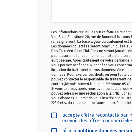
Les informations recueillies sur ce formulaire sont
Vert Saint Eloi située 20, rue de Bonneuil Matour
renseignement. La base légale du traitement est 
Les données collectées seront communiquées aux se
Pois Tout Vert Saint Eloi. Elles ne seront jamais c
pour assurer le fonctionnement du site et ne seron
européenne. Après traitement de votre demande,
Vous pouvez accéder aux données vous concernant, 
limitation du traitement de vos données. Vous pou
données. Pour exercer ces droits ou pour toute que
pouvez contacter le responsable de traitement de la
contact@lepoistoutvert.fr ou par téléphone 05 49 
Si vous estimez, après nous avoir contactés, que v
pouvez adresser une réclamation à la CNIL. Consul
Vous disposez du droit de vous inscrire sur la list
223-1 et s. du code de la consommation). Plus d'inf
J’accepte d’être recontacté par 
recevoir des offres commerciale
J’ai lu la
politique données perso