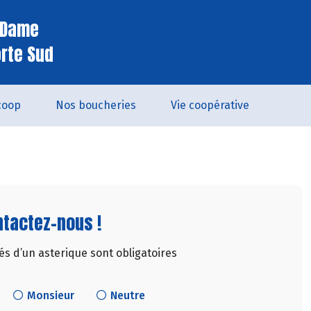
e Dame
orte Sud
coop
Nos boucheries
Vie coopérative
tactez-nous !
 d’un asterique sont obligatoires
Monsieur
Neutre