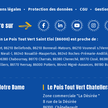
ons légales
Protection des données
CGU
Gestio
re sur
 Le Pois Tout Vert Saint Eloi (86000) est proche de :
, 86210 Bellefonds, 86210 Bonneuil-Matours, 86210 Vouneuil s/Vienne
0 Nieuil-l, 86340 Nouaillé-Maupertuis, 86340 Roches-Prémarie-Andill
 86380 Chabournay, 86170 Charrais, 86380 Cheneché, 86170 Cissé, 8638
illiers, 86170 Yversay, 86000 Poitiers, 86440 Migné-Auxances, 86180 
 Notre Dame
Le Pois Tout Vert Chateller
e
Zone commerciale "La Désirée "
8 rue de la Désirée
86100 Châtellerault