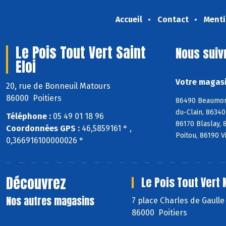
Accueil
Contact
Menti
Le Pois Tout Vert Saint
Nous suiv
Eloi
Votre magasin
20, rue de Bonneuil Matours
86000 Poitiers
86490 Beaumont
du-Clain, 8634
Téléphone :
05 49 01 18 96
86170 Blaslay,
Coordonnées GPS :
46,5859161 ° ,
Poitou, 86190 V
0,366916100000026 °
Découvrez
Le Pois Tout Vert
Nos autres magasins
7 place Charles de Gaull
86000 Poitiers