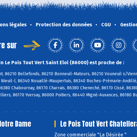
ons légales
Protection des données
CGU
Gestio
re sur
 Le Pois Tout Vert Saint Eloi (86000) est proche de :
, 86210 Bellefonds, 86210 Bonneuil-Matours, 86210 Vouneuil s/Vienne
0 Nieuil-l, 86340 Nouaillé-Maupertuis, 86340 Roches-Prémarie-Andill
 86380 Chabournay, 86170 Charrais, 86380 Cheneché, 86170 Cissé, 8638
illiers, 86170 Yversay, 86000 Poitiers, 86440 Migné-Auxances, 86180 
 Notre Dame
Le Pois Tout Vert Chateller
e
Zone commerciale "La Désirée "