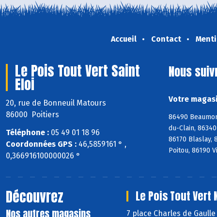
Accueil
Contact
Menti
Le Pois Tout Vert Saint
Nous suiv
Eloi
Votre magasin
20, rue de Bonneuil Matours
86000 Poitiers
86490 Beaumont
du-Clain, 8634
Téléphone :
05 49 01 18 96
86170 Blaslay,
Coordonnées GPS :
46,5859161 ° ,
Poitou, 86190 V
0,366916100000026 °
Découvrez
Le Pois Tout Vert
Nos autres magasins
7 place Charles de Gaull