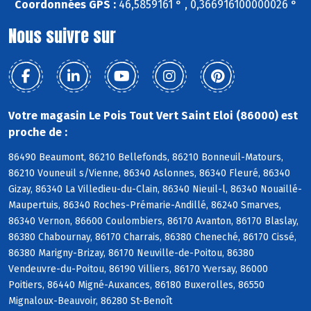
Coordonnées GPS :
46,5859161 ° , 0,366916100000026 °
Nous suivre sur
Votre magasin Le Pois Tout Vert Saint Eloi (86000) est
proche de :
86490 Beaumont, 86210 Bellefonds, 86210 Bonneuil-Matours,
86210 Vouneuil s/Vienne, 86340 Aslonnes, 86340 Fleuré, 86340
Gizay, 86340 La Villedieu-du-Clain, 86340 Nieuil-l, 86340 Nouaillé-
Maupertuis, 86340 Roches-Prémarie-Andillé, 86240 Smarves,
86340 Vernon, 86600 Coulombiers, 86170 Avanton, 86170 Blaslay,
86380 Chabournay, 86170 Charrais, 86380 Cheneché, 86170 Cissé,
86380 Marigny-Brizay, 86170 Neuville-de-Poitou, 86380
Vendeuvre-du-Poitou, 86190 Villiers, 86170 Yversay, 86000
Poitiers, 86440 Migné-Auxances, 86180 Buxerolles, 86550
Mignaloux-Beauvoir, 86280 St-Benoît