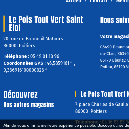
Accueil
Contact
Menti
Le Pois Tout Vert Saint
Nous suiv
Eloi
Votre magasin
20, rue de Bonneuil Matours
86000 Poitiers
86490 Beaumont
du-Clain, 8634
Téléphone :
05 49 01 18 96
86170 Blaslay,
Coordonnées GPS :
46,5859161 ° ,
Poitou, 86190 V
0,366916100000026 °
Découvrez
Le Pois Tout Vert
Nos autres magasins
7 place Charles de Gaull
86000 Poitiers
Téléphone :
05 16 83 83 1
Afin de vous offrir la meilleure expérience possible, Biocoop utilise d