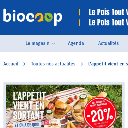
Le Pois Tout V
Le Pois Tout 
Le magasin
Agenda
Actualités
Accueil
Toutes nos actualités
L'appétit vient en s