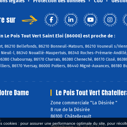
ons légales
Protection des données
CGU
Gestio
re sur
 Le Pois Tout Vert Saint Eloi (86000) est proche de :
, 86210 Bellefonds, 86210 Bonneuil-Matours, 86210 Vouneuil s/Vienne
0 Nieuil-l, 86340 Nouaillé-Maupertuis, 86340 Roches-Prémarie-Andill
 86380 Chabournay, 86170 Charrais, 86380 Cheneché, 86170 Cissé, 8638
illiers, 86170 Yversay, 86000 Poitiers, 86440 Migné-Auxances, 86180 
 Notre Dame
Le Pois Tout Vert Chateller
e
Zone commerciale "La Désirée "
8 rue de la Désirée
86100 Châtellerault
4
es cookies : pour assurer une performance optimale du site, pour récolter
Téléphone :
05 49 02 71 41