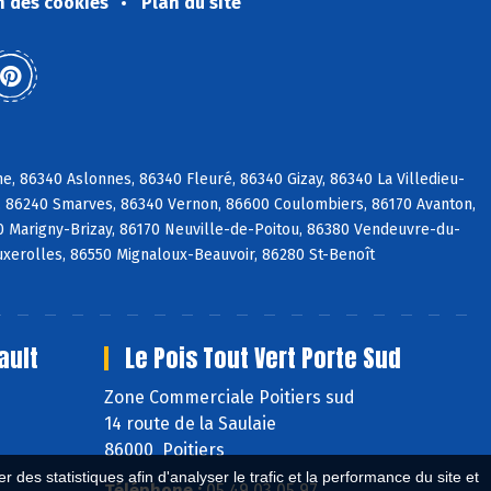
n des cookies
Plan du site
, 86340 Aslonnes, 86340 Fleuré, 86340 Gizay, 86340 La Villedieu-
é, 86240 Smarves, 86340 Vernon, 86600 Coulombiers, 86170 Avanton,
0 Marigny-Brizay, 86170 Neuville-de-Poitou, 86380 Vendeuvre-du-
Buxerolles, 86550 Mignaloux-Beauvoir, 86280 St-Benoît
ault
Le Pois Tout Vert Porte Sud
Zone Commerciale Poitiers sud
14 route de la Saulaie
86000 Poitiers
 des statistiques afin d'analyser le trafic et la performance du site et
Téléphone :
05 49 03 05 97