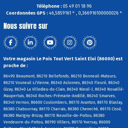
Téléphone :
05 49 01 18 96
Coordonnées GPS :
46,5859161 ° , 0,366916100000026 °
Nous suivre sur
Votre magasin Le Pois Tout Vert Saint Eloi (86000) est
proche de :
86490 Beaumont, 86210 Bellefonds, 86210 Bonneuil-Matours,
86210 Vouneuil s/Vienne, 86340 Aslonnes, 86340 Fleuré, 86340
Gizay, 86340 La Villedieu-du-Clain, 86340 Nieuil-l, 86340 Nouaillé-
Maupertuis, 86340 Roches-Prémarie-Andillé, 86240 Smarves,
86340 Vernon, 86600 Coulombiers, 86170 Avanton, 86170 Blaslay,
86380 Chabournay, 86170 Charrais, 86380 Cheneché, 86170 Cissé,
86380 Marigny-Brizay, 86170 Neuville-de-Poitou, 86380
Vendeuvre-du-Poitou, 86190 Villiers, 86170 Yversay, 86000