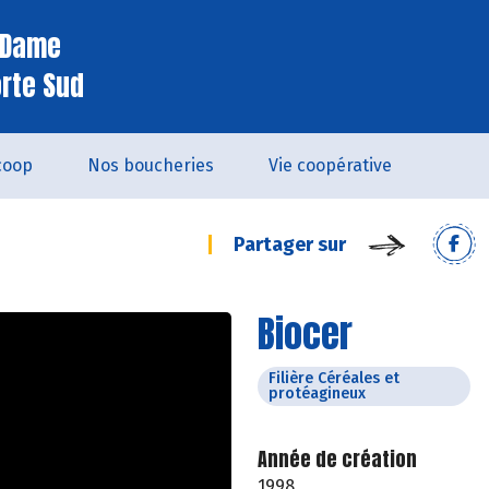
e Dame
orte Sud
coop
Nos boucheries
Vie coopérative
Partager sur
Biocer
Filière Céréales et
protéagineux
Année de création
1998