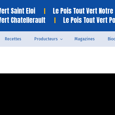
ert Saint Eloi
Le Pois Tout Vert Notr
Vert Chatellerault
Le Pois Tout Vert P
Recettes
Producteurs
Magazines
Bio