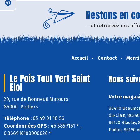
Restons en con
....et retrouvez nos of
Accueil
Contact
Menti
Le Pois Tout Vert Saint
Nous suiv
Eloi
Votre magasin
20, rue de Bonneuil Matours
86000 Poitiers
86490 Beaumont
du-Clain, 8634
Téléphone :
05 49 01 18 96
86170 Blaslay,
Coordonnées GPS :
46,5859161 ° ,
Poitou, 86190 V
0,366916100000026 °