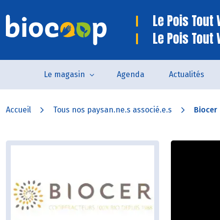
Le Pois Tout V
Le Pois Tout 
Le magasin
Agenda
Actualités
Accueil
Tous nos paysan.ne.s associé.e.s
Biocer