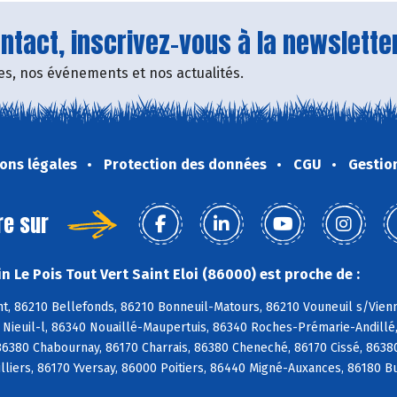
tact, inscrivez-vous à la newsletter
fres, nos événements et nos actualités.
ons légales
Protection des données
CGU
Gestio
re sur
 Le Pois Tout Vert Saint Eloi (86000) est proche de :
, 86210 Bellefonds, 86210 Bonneuil-Matours, 86210 Vouneuil s/Vienne
0 Nieuil-l, 86340 Nouaillé-Maupertuis, 86340 Roches-Prémarie-Andill
 86380 Chabournay, 86170 Charrais, 86380 Cheneché, 86170 Cissé, 8638
illiers, 86170 Yversay, 86000 Poitiers, 86440 Migné-Auxances, 86180 