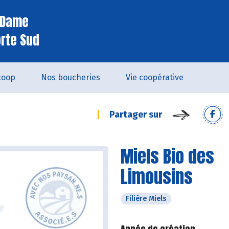
e Dame
orte Sud
coop
Nos boucheries
Vie coopérative
Partager sur
Miels Bio des
Limousins
Filière Miels