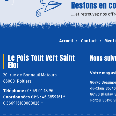
Restons en con
....et retrouvez nos of
Accueil
Contact
Menti
Le Pois Tout Vert Saint
Nous suiv
Eloi
Votre magasin
20, rue de Bonneuil Matours
86000 Poitiers
86490 Beaumont
du-Clain, 8634
Téléphone :
05 49 01 18 96
86170 Blaslay,
Coordonnées GPS :
46,5859161 ° ,
Poitou, 86190 V
0,366916100000026 °