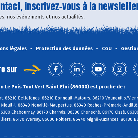
tact, inscrivez-vous à la newsletter
fres, nos événements et nos actualités.
ons légales
Protection des données
CGU
Gestio
re sur
 Le Pois Tout Vert Saint Eloi (86000) est proche de :
, 86210 Bellefonds, 86210 Bonneuil-Matours, 86210 Vouneuil s/Vienne
0 Nieuil-l, 86340 Nouaillé-Maupertuis, 86340 Roches-Prémarie-Andill
 86380 Chabournay, 86170 Charrais, 86380 Cheneché, 86170 Cissé, 8638
illiers, 86170 Yversay, 86000 Poitiers, 86440 Migné-Auxances, 86180 