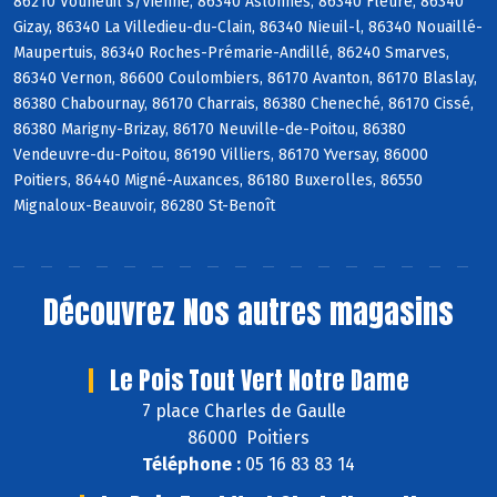
86210 Vouneuil s/Vienne, 86340 Aslonnes, 86340 Fleuré, 86340
Gizay, 86340 La Villedieu-du-Clain, 86340 Nieuil-l, 86340 Nouaillé-
Maupertuis, 86340 Roches-Prémarie-Andillé, 86240 Smarves,
86340 Vernon, 86600 Coulombiers, 86170 Avanton, 86170 Blaslay,
86380 Chabournay, 86170 Charrais, 86380 Cheneché, 86170 Cissé,
86380 Marigny-Brizay, 86170 Neuville-de-Poitou, 86380
Vendeuvre-du-Poitou, 86190 Villiers, 86170 Yversay, 86000
Poitiers, 86440 Migné-Auxances, 86180 Buxerolles, 86550
Mignaloux-Beauvoir, 86280 St-Benoît
Découvrez
Nos autres magasins
Le Pois Tout Vert Notre Dame
7 place Charles de Gaulle
86000 Poitiers
Téléphone :
05 16 83 83 14