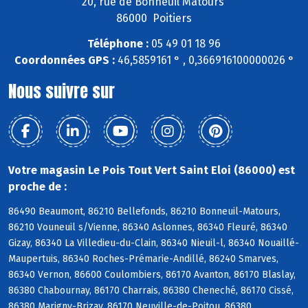
20, rue de Bonneuil Matours
86000 Poitiers
Téléphone :
05 49 01 18 96
Coordonnées GPS :
46,5859161 ° , 0,366916100000026 °
Nous suivre sur
Votre magasin Le Pois Tout Vert Saint Eloi (86000) est
proche de :
86490 Beaumont, 86210 Bellefonds, 86210 Bonneuil-Matours,
86210 Vouneuil s/Vienne, 86340 Aslonnes, 86340 Fleuré, 86340
Gizay, 86340 La Villedieu-du-Clain, 86340 Nieuil-l, 86340 Nouaillé-
Maupertuis, 86340 Roches-Prémarie-Andillé, 86240 Smarves,
86340 Vernon, 86600 Coulombiers, 86170 Avanton, 86170 Blaslay,
86380 Chabournay, 86170 Charrais, 86380 Cheneché, 86170 Cissé,
86380 Marigny-Brizay, 86170 Neuville-de-Poitou, 86380