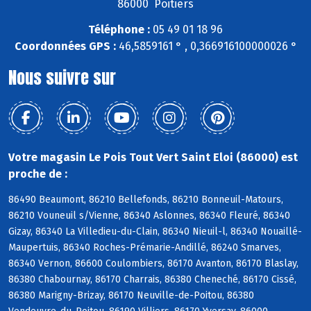
86000 Poitiers
Téléphone :
05 49 01 18 96
Coordonnées GPS :
46,5859161 ° , 0,366916100000026 °
Nous suivre sur
Votre magasin Le Pois Tout Vert Saint Eloi (86000) est
proche de :
86490 Beaumont, 86210 Bellefonds, 86210 Bonneuil-Matours,
86210 Vouneuil s/Vienne, 86340 Aslonnes, 86340 Fleuré, 86340
Gizay, 86340 La Villedieu-du-Clain, 86340 Nieuil-l, 86340 Nouaillé-
Maupertuis, 86340 Roches-Prémarie-Andillé, 86240 Smarves,
86340 Vernon, 86600 Coulombiers, 86170 Avanton, 86170 Blaslay,
86380 Chabournay, 86170 Charrais, 86380 Cheneché, 86170 Cissé,
86380 Marigny-Brizay, 86170 Neuville-de-Poitou, 86380