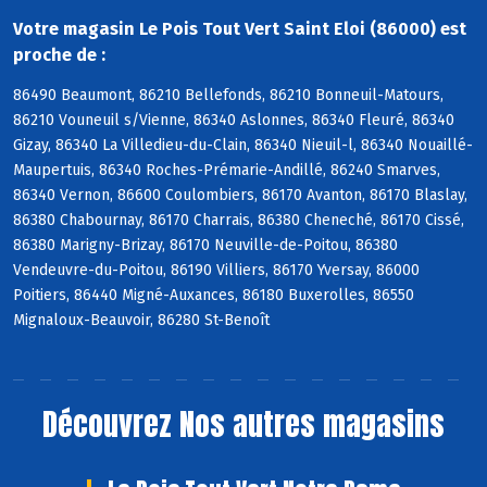
Votre magasin Le Pois Tout Vert Saint Eloi (86000) est
proche de :
86490 Beaumont, 86210 Bellefonds, 86210 Bonneuil-Matours,
86210 Vouneuil s/Vienne, 86340 Aslonnes, 86340 Fleuré, 86340
Gizay, 86340 La Villedieu-du-Clain, 86340 Nieuil-l, 86340 Nouaillé-
Maupertuis, 86340 Roches-Prémarie-Andillé, 86240 Smarves,
86340 Vernon, 86600 Coulombiers, 86170 Avanton, 86170 Blaslay,
86380 Chabournay, 86170 Charrais, 86380 Cheneché, 86170 Cissé,
86380 Marigny-Brizay, 86170 Neuville-de-Poitou, 86380
Vendeuvre-du-Poitou, 86190 Villiers, 86170 Yversay, 86000
Poitiers, 86440 Migné-Auxances, 86180 Buxerolles, 86550
Mignaloux-Beauvoir, 86280 St-Benoît
Découvrez
Nos autres magasins