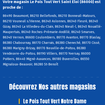
Votre magasin Le Pois Tout Vert Saint Eloi (86000) est
proche de :
86490 Beaumont, 86210 Bellefonds, 86210 Bonneuil-Matours,
86210 Vouneuil s/Vienne, 86340 Aslonnes, 86340 Fleuré, 86340
Gizay, 86340 La Villedieu-du-Clain, 86340 Nieuil-l, 86340 Nouaillé-
Maupertuis, 86340 Roches-Prémarie-Andillé, 86240 Smarves,
86340 Vernon, 86600 Coulombiers, 86170 Avanton, 86170 Blaslay,
86380 Chabournay, 86170 Charrais, 86380 Cheneché, 86170 Cissé,
86380 Marigny-Brizay, 86170 Neuville-de-Poitou, 86380
Vendeuvre-du-Poitou, 86190 Villiers, 86170 Yversay, 86000
Poitiers, 86440 Migné-Auxances, 86180 Buxerolles, 86550
Mignaloux-Beauvoir, 86280 St-Benoît
Découvrez
Nos autres magasins
Le Pois Tout Vert Notre Dame