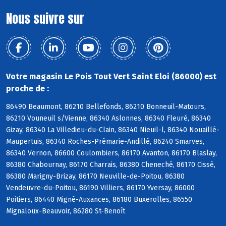
Nous suivre sur
Votre magasin Le Pois Tout Vert Saint Eloi (86000) est
proche de :
86490 Beaumont, 86210 Bellefonds, 86210 Bonneuil-Matours,
86210 Vouneuil s/Vienne, 86340 Aslonnes, 86340 Fleuré, 86340
Gizay, 86340 La Villedieu-du-Clain, 86340 Nieuil-l, 86340 Nouaillé-
Maupertuis, 86340 Roches-Prémarie-Andillé, 86240 Smarves,
86340 Vernon, 86600 Coulombiers, 86170 Avanton, 86170 Blaslay,
86380 Chabournay, 86170 Charrais, 86380 Cheneché, 86170 Cissé,
86380 Marigny-Brizay, 86170 Neuville-de-Poitou, 86380
Vendeuvre-du-Poitou, 86190 Villiers, 86170 Yversay, 86000
Poitiers, 86440 Migné-Auxances, 86180 Buxerolles, 86550
Mignaloux-Beauvoir, 86280 St-Benoît