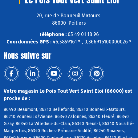
20, rue de Bonneuil Matours
86000 Poitiers
Téléphone :
05 49 01 18 96
Coordonnées GPS :
46,5859161 ° , 0,366916100000026 °
Nous suivre sur
Votre magasin Le Pois Tout Vert Saint Eloi (86000) est
proche de :
86490 Beaumont, 86210 Bellefonds, 86210 Bonneuil-Matours,
86210 Vouneuil s/Vienne, 86340 Aslonnes, 86340 Fleuré, 86340
Gizay, 86340 La Villedieu-du-Clain, 86340 Nieuil-l, 86340 Nouaillé-
Maupertuis, 86340 Roches-Prémarie-Andillé, 86240 Smarves,
86340 Vernon, 86600 Coulombiers, 86170 Avanton, 86170 Blaslay,