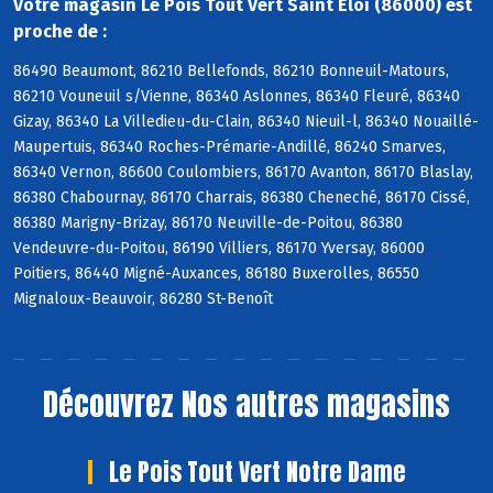
Votre magasin Le Pois Tout Vert Saint Eloi (86000) est
proche de :
86490 Beaumont, 86210 Bellefonds, 86210 Bonneuil-Matours,
86210 Vouneuil s/Vienne, 86340 Aslonnes, 86340 Fleuré, 86340
Gizay, 86340 La Villedieu-du-Clain, 86340 Nieuil-l, 86340 Nouaillé-
Maupertuis, 86340 Roches-Prémarie-Andillé, 86240 Smarves,
86340 Vernon, 86600 Coulombiers, 86170 Avanton, 86170 Blaslay,
86380 Chabournay, 86170 Charrais, 86380 Cheneché, 86170 Cissé,
86380 Marigny-Brizay, 86170 Neuville-de-Poitou, 86380
Vendeuvre-du-Poitou, 86190 Villiers, 86170 Yversay, 86000
Poitiers, 86440 Migné-Auxances, 86180 Buxerolles, 86550
Mignaloux-Beauvoir, 86280 St-Benoît
Découvrez
Nos autres magasins
Le Pois Tout Vert Notre Dame