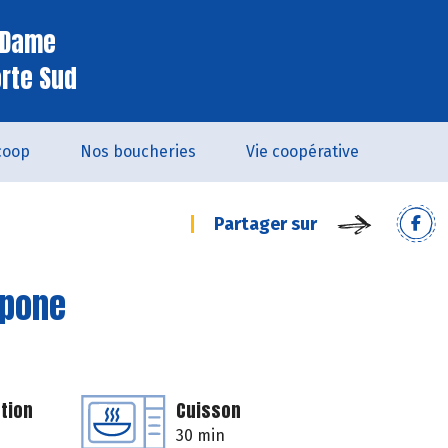
e Dame
orte Sud
coop
Nos boucheries
Vie coopérative
Partager sur
rpone
tion
Cuisson
30 min