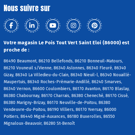
Nous suivre sur
Votre magasin Le Pois Tout Vert Saint Eloi (86000) est
proche de :
86490 Beaumont, 86210 Bellefonds, 86210 Bonneuil-Matours,
86210 Vouneuil s/Vienne, 86340 Aslonnes, 86340 Fleuré, 86340
Gizay, 86340 La Villedieu-du-Clain, 86340 Nieuil-l, 86340 Nouaillé-
Maupertuis, 86340 Roches-Prémarie-Andillé, 86240 Smarves,
86340 Vernon, 86600 Coulombiers, 86170 Avanton, 86170 Blaslay,
86380 Chabournay, 86170 Charrais, 86380 Cheneché, 86170 Cissé,
86380 Marigny-Brizay, 86170 Neuville-de-Poitou, 86380
Vendeuvre-du-Poitou, 86190 Villiers, 86170 Yversay, 86000
Poitiers, 86440 Migné-Auxances, 86180 Buxerolles, 86550
Mignaloux-Beauvoir, 86280 St-Benoît