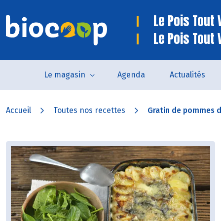
Le Pois Tout V
Le Pois Tout 
Le magasin
Agenda
Actualités
Accueil
Toutes nos recettes
Gratin de pommes de