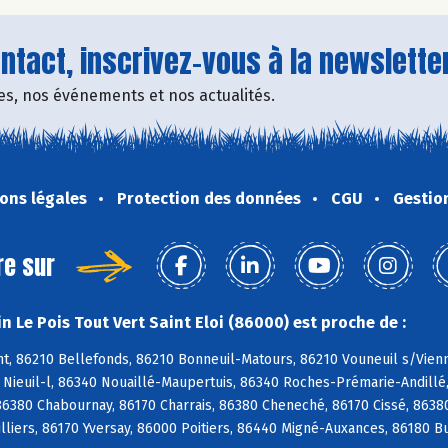
tact, inscrivez-vous à la newsletter
fres, nos événements et nos actualités.
ons légales
Protection des données
CGU
Gestio
re sur
 Le Pois Tout Vert Saint Eloi (86000) est proche de :
, 86210 Bellefonds, 86210 Bonneuil-Matours, 86210 Vouneuil s/Vienne
0 Nieuil-l, 86340 Nouaillé-Maupertuis, 86340 Roches-Prémarie-Andill
 86380 Chabournay, 86170 Charrais, 86380 Cheneché, 86170 Cissé, 8638
illiers, 86170 Yversay, 86000 Poitiers, 86440 Migné-Auxances, 86180 