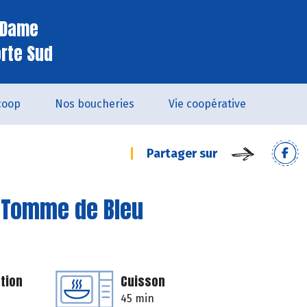
e Dame
orte Sud
coop
Nos boucheries
Vie coopérative
Partager sur
a Tomme de Bleu
tion
Cuisson
45 min