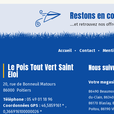
Restons en con
....et retrouvez nos of
Accueil
Contact
Menti
Le Pois Tout Vert Saint
Nous suiv
Eloi
Votre magasin
20, rue de Bonneuil Matours
86000 Poitiers
86490 Beaumont
du-Clain, 8634
Téléphone :
05 49 01 18 96
86170 Blaslay,
Coordonnées GPS :
46,5859161 ° ,
Poitou, 86190 V
0,366916100000026 °