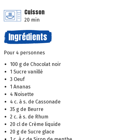
Cuisson
20 min
Ingrédients
Pour 4 personnes
100 g de Chocolat noir
1 Sucre vanillé
3 Oeuf
1 Ananas
4 Noisette
4 c. à s. de Cassonade
35 g de Beurre
2 c. à s. de Rhum
20 cl de Crème liquide
20 g de Sucre glace
1 c. à c de Sirop de menthe