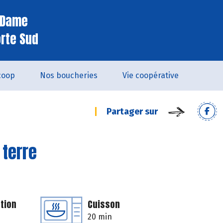
e Dame
orte Sud
coop
Nos boucheries
Vie coopérative
Partager sur
 terre
tion
Cuisson
20 min