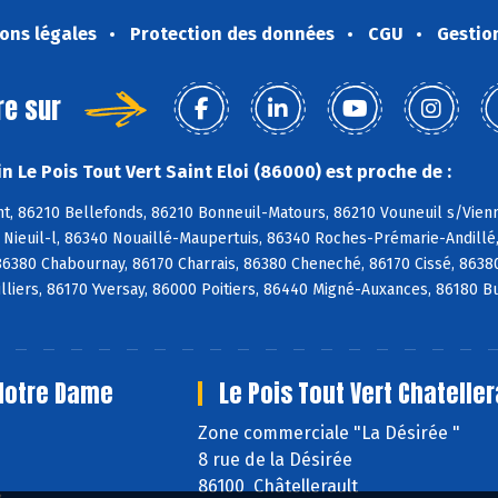
ons légales
Protection des données
CGU
Gestio
re sur
 Le Pois Tout Vert Saint Eloi (86000) est proche de :
, 86210 Bellefonds, 86210 Bonneuil-Matours, 86210 Vouneuil s/Vienne
0 Nieuil-l, 86340 Nouaillé-Maupertuis, 86340 Roches-Prémarie-Andill
 86380 Chabournay, 86170 Charrais, 86380 Cheneché, 86170 Cissé, 8638
illiers, 86170 Yversay, 86000 Poitiers, 86440 Migné-Auxances, 86180 
 Notre Dame
Le Pois Tout Vert Chateller
e
Zone commerciale "La Désirée "
8 rue de la Désirée
86100 Châtellerault