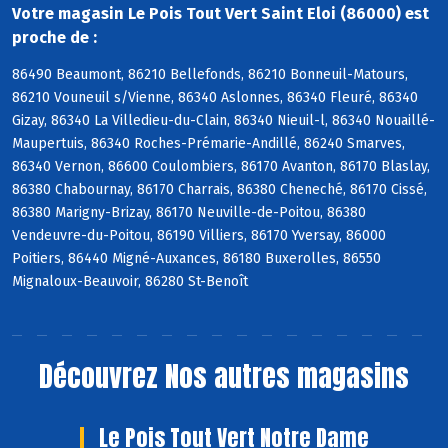
Votre magasin Le Pois Tout Vert Saint Eloi (86000) est
proche de :
86490 Beaumont, 86210 Bellefonds, 86210 Bonneuil-Matours,
86210 Vouneuil s/Vienne, 86340 Aslonnes, 86340 Fleuré, 86340
Gizay, 86340 La Villedieu-du-Clain, 86340 Nieuil-l, 86340 Nouaillé-
Maupertuis, 86340 Roches-Prémarie-Andillé, 86240 Smarves,
86340 Vernon, 86600 Coulombiers, 86170 Avanton, 86170 Blaslay,
86380 Chabournay, 86170 Charrais, 86380 Cheneché, 86170 Cissé,
86380 Marigny-Brizay, 86170 Neuville-de-Poitou, 86380
Vendeuvre-du-Poitou, 86190 Villiers, 86170 Yversay, 86000
Poitiers, 86440 Migné-Auxances, 86180 Buxerolles, 86550
Mignaloux-Beauvoir, 86280 St-Benoît
Découvrez
Nos autres magasins
Le Pois Tout Vert Notre Dame