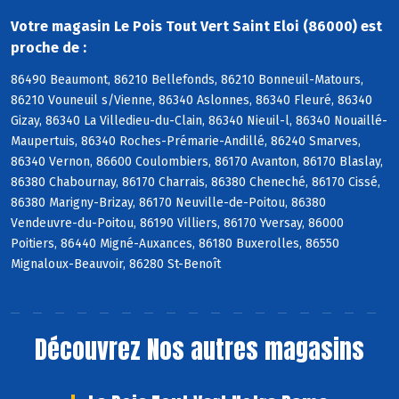
Votre magasin Le Pois Tout Vert Saint Eloi (86000) est
proche de :
86490 Beaumont, 86210 Bellefonds, 86210 Bonneuil-Matours,
86210 Vouneuil s/Vienne, 86340 Aslonnes, 86340 Fleuré, 86340
Gizay, 86340 La Villedieu-du-Clain, 86340 Nieuil-l, 86340 Nouaillé-
Maupertuis, 86340 Roches-Prémarie-Andillé, 86240 Smarves,
86340 Vernon, 86600 Coulombiers, 86170 Avanton, 86170 Blaslay,
86380 Chabournay, 86170 Charrais, 86380 Cheneché, 86170 Cissé,
86380 Marigny-Brizay, 86170 Neuville-de-Poitou, 86380
Vendeuvre-du-Poitou, 86190 Villiers, 86170 Yversay, 86000
Poitiers, 86440 Migné-Auxances, 86180 Buxerolles, 86550
Mignaloux-Beauvoir, 86280 St-Benoît
Découvrez
Nos autres magasins