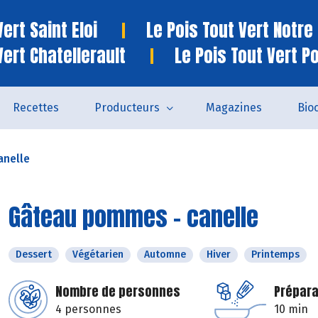
ert Saint Eloi
Le Pois Tout Vert Notr
Vert Chatellerault
Le Pois Tout Vert P
Recettes
Producteurs
Magazines
Bio
anelle
Gâteau pommes - canelle
Dessert
Végétarien
Automne
Hiver
Printemps
Nombre de personnes
Prépara
4 personnes
10 min