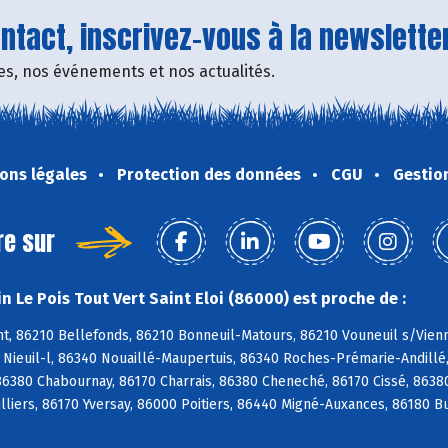
tact, inscrivez-vous à la newsletter
fres, nos événements et nos actualités.
ons légales
Protection des données
CGU
Gestio
re sur
 Le Pois Tout Vert Saint Eloi (86000) est proche de :
, 86210 Bellefonds, 86210 Bonneuil-Matours, 86210 Vouneuil s/Vienne
0 Nieuil-l, 86340 Nouaillé-Maupertuis, 86340 Roches-Prémarie-Andill
 86380 Chabournay, 86170 Charrais, 86380 Cheneché, 86170 Cissé, 8638
illiers, 86170 Yversay, 86000 Poitiers, 86440 Migné-Auxances, 86180 