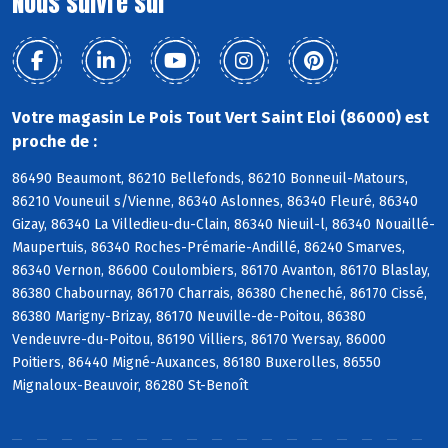
Nous suivre sur
Votre magasin Le Pois Tout Vert Saint Eloi (86000) est
proche de :
86490 Beaumont, 86210 Bellefonds, 86210 Bonneuil-Matours,
86210 Vouneuil s/Vienne, 86340 Aslonnes, 86340 Fleuré, 86340
Gizay, 86340 La Villedieu-du-Clain, 86340 Nieuil-l, 86340 Nouaillé-
Maupertuis, 86340 Roches-Prémarie-Andillé, 86240 Smarves,
86340 Vernon, 86600 Coulombiers, 86170 Avanton, 86170 Blaslay,
86380 Chabournay, 86170 Charrais, 86380 Cheneché, 86170 Cissé,
86380 Marigny-Brizay, 86170 Neuville-de-Poitou, 86380
Vendeuvre-du-Poitou, 86190 Villiers, 86170 Yversay, 86000
Poitiers, 86440 Migné-Auxances, 86180 Buxerolles, 86550
Mignaloux-Beauvoir, 86280 St-Benoît