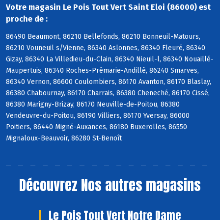
Votre magasin Le Pois Tout Vert Saint Eloi (86000) est
proche de :
86490 Beaumont, 86210 Bellefonds, 86210 Bonneuil-Matours,
86210 Vouneuil s/Vienne, 86340 Aslonnes, 86340 Fleuré, 86340
Gizay, 86340 La Villedieu-du-Clain, 86340 Nieuil-l, 86340 Nouaillé-
Maupertuis, 86340 Roches-Prémarie-Andillé, 86240 Smarves,
86340 Vernon, 86600 Coulombiers, 86170 Avanton, 86170 Blaslay,
86380 Chabournay, 86170 Charrais, 86380 Cheneché, 86170 Cissé,
86380 Marigny-Brizay, 86170 Neuville-de-Poitou, 86380
Vendeuvre-du-Poitou, 86190 Villiers, 86170 Yversay, 86000
Poitiers, 86440 Migné-Auxances, 86180 Buxerolles, 86550
Mignaloux-Beauvoir, 86280 St-Benoît
Découvrez
Nos autres magasins
Le Pois Tout Vert Notre Dame