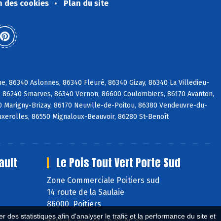
n des cookies
Plan du site
, 86340 Aslonnes, 86340 Fleuré, 86340 Gizay, 86340 La Villedieu-
é, 86240 Smarves, 86340 Vernon, 86600 Coulombiers, 86170 Avanton,
0 Marigny-Brizay, 86170 Neuville-de-Poitou, 86380 Vendeuvre-du-
Buxerolles, 86550 Mignaloux-Beauvoir, 86280 St-Benoît
ault
Le Pois Tout Vert Porte Sud
Zone Commerciale Poitiers sud
14 route de la Saulaie
86000 Poitiers
 des statistiques afin d'analyser le trafic et la performance du site et