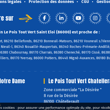
ons légales
Protection des données
CGU
Gestio
re sur
 Le Pois Tout Vert Saint Eloi (86000) est proche de :
, 86210 Bellefonds, 86210 Bonneuil-Matours, 86210 Vouneuil s/Vienne
0 Nieuil-l, 86340 Nouaillé-Maupertuis, 86340 Roches-Prémarie-Andill
 86380 Chabournay, 86170 Charrais, 86380 Cheneché, 86170 Cissé, 8638
illiers, 86170 Yversay, 86000 Poitiers, 86440 Migné-Auxances, 86180 
 Notre Dame
Le Pois Tout Vert Chateller
e
Zone commerciale "La Désirée "
8 rue de la Désirée
86100 Châtellerault
4
es cookies : pour assurer une performance optimale du site, pour récolter