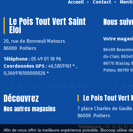
Accueil
Contact
Menti
Le Pois Tout Vert Saint
Nous suiv
Eloi
Votre magasin
20, rue de Bonneuil Matours
86000 Poitiers
86490 Beaumont
du-Clain, 8634
Téléphone :
05 49 01 18 96
86170 Blaslay,
Coordonnées GPS :
46,5859161 ° ,
Poitou, 86190 V
0,366916100000026 °
Découvrez
Le Pois Tout Vert
Nos autres magasins
7 place Charles de Gaull
86000 Poitiers
Téléphone :
05 16 83 83 1
Afin de vous offrir la meilleure expérience possible, Biocoop utilise d