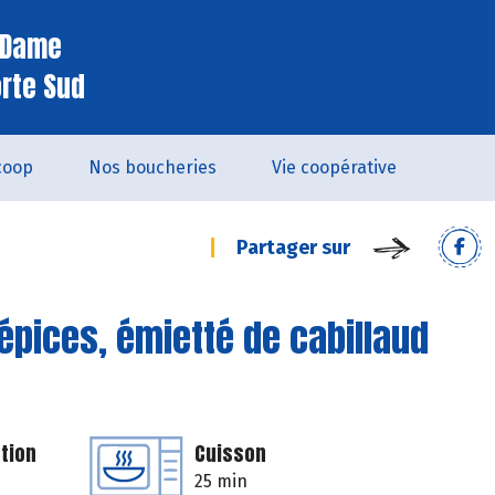
e Dame
orte Sud
coop
Nos boucheries
Vie coopérative
Partager sur
x épices, émietté de cabillaud
tion
Cuisson
25 min