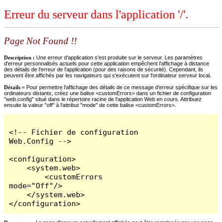
Erreur du serveur dans l'application '/'.
Page Not Found !!
Description :
Une erreur d'application s'est produite sur le serveur. Les paramètres
d'erreur personnalisés actuels pour cette application empêchent l'affichage à distance
des détails de l'erreur de l'application (pour des raisons de sécurité). Cependant, ils
peuvent être affichés par les navigateurs qui s'exécutent sur l'ordinateur serveur local.
Détails =
Pour permettre l'affichage des détails de ce message d'erreur spécifique sur les
ordinateurs distants, créez une balise <customErrors> dans un fichier de configuration
"web.config" situé dans le répertoire racine de l'application Web en cours. Attribuez
ensuite la valeur "off" à l'attribut "mode" de cette balise <customErrors>.
<!-- Fichier de configuration 
Web.Config -->

<configuration>

    <system.web>

        <customErrors 
mode="Off"/>

    </system.web>

</configuration>