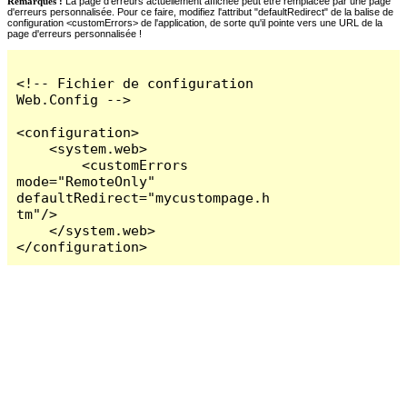
Remarques :
La page d'erreurs actuellement affichée peut être remplacée par une page
d'erreurs personnalisée. Pour ce faire, modifiez l'attribut "defaultRedirect" de la balise de
configuration <customErrors> de l'application, de sorte qu'il pointe vers une URL de la
page d'erreurs personnalisée !
<!-- Fichier de configuration 
Web.Config -->

<configuration>

    <system.web>

        <customErrors 
mode="RemoteOnly" 
defaultRedirect="mycustompage.h
tm"/>

    </system.web>

</configuration>