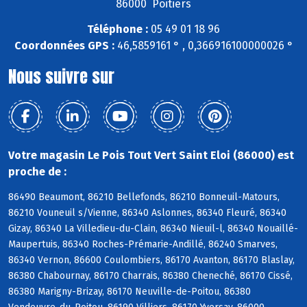
86000 Poitiers
Téléphone :
05 49 01 18 96
Coordonnées GPS :
46,5859161 ° , 0,366916100000026 °
Nous suivre sur
Votre magasin Le Pois Tout Vert Saint Eloi (86000) est
proche de :
86490 Beaumont, 86210 Bellefonds, 86210 Bonneuil-Matours,
86210 Vouneuil s/Vienne, 86340 Aslonnes, 86340 Fleuré, 86340
Gizay, 86340 La Villedieu-du-Clain, 86340 Nieuil-l, 86340 Nouaillé-
Maupertuis, 86340 Roches-Prémarie-Andillé, 86240 Smarves,
86340 Vernon, 86600 Coulombiers, 86170 Avanton, 86170 Blaslay,
86380 Chabournay, 86170 Charrais, 86380 Cheneché, 86170 Cissé,
86380 Marigny-Brizay, 86170 Neuville-de-Poitou, 86380