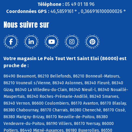
Téléphone :
05 49 01 18 96
Coordonnées GPS :
46,5859161 ° , 0,366916100000026 °
Nous suivre sur
Votre magasin Le Pois Tout Vert Saint Eloi (86000) est
proche de :
86490 Beaumont, 86210 Bellefonds, 86210 Bonneuil-Matours,
86210 Vouneuil s/Vienne, 86340 Aslonnes, 86340 Fleuré, 86340
Gizay, 86340 La Villedieu-du-Clain, 86340 Nieuil-l, 86340 Nouaillé-
Maupertuis, 86340 Roches-Prémarie-Andillé, 86240 Smarves,
86340 Vernon, 86600 Coulombiers, 86170 Avanton, 86170 Blaslay,
86380 Chabournay, 86170 Charrais, 86380 Cheneché, 86170 Cissé,
86380 Marigny-Brizay, 86170 Neuville-de-Poitou, 86380
Vendeuvre-du-Poitou, 86190 Villiers, 86170 Yversay, 86000
Poitiers, 86440 Migné-Auxances, 86180 Buxerolles, 86550