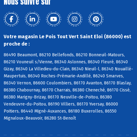
Nous suivre sur
Votre magasin Le Pois Tout Vert Saint Eloi (86000) est
proche de :
86490 Beaumont, 86210 Bellefonds, 86210 Bonneuil-Matours,
86210 Vouneuil s/Vienne, 86340 Aslonnes, 86340 Fleuré, 86340
Gizay, 86340 La Villedieu-du-Clain, 86340 Nieuil-l, 86340 Nouaillé-
Maupertuis, 86340 Roches-Prémarie-Andillé, 86240 Smarves,
86340 Vernon, 86600 Coulombiers, 86170 Avanton, 86170 Blaslay,
86380 Chabournay, 86170 Charrais, 86380 Cheneché, 86170 Cissé,
86380 Marigny-Brizay, 86170 Neuville-de-Poitou, 86380
Vendeuvre-du-Poitou, 86190 Villiers, 86170 Yversay, 86000
Poitiers, 86440 Migné-Auxances, 86180 Buxerolles, 86550
Mignaloux-Beauvoir, 86280 St-Benoît