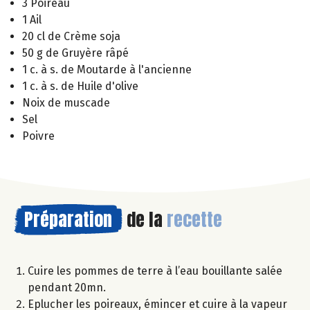
3 Poireau
1 Ail
20 cl de Crème soja
50 g de Gruyère râpé
1 c. à s. de Moutarde à l'ancienne
1 c. à s. de Huile d'olive
Noix de muscade
Sel
Poivre
Préparation
de la
recette
Cuire les pommes de terre à l’eau bouillante salée
pendant 20mn.
Eplucher les poireaux, émincer et cuire à la vapeur