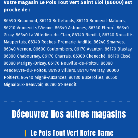
Votre magasin Le Pois Tout Vert Saint Eloi (86000) est
proche de :
86490 Beaumont, 86210 Bellefonds, 86210 Bonneuil-Matours,
86210 Vouneuil s/Vienne, 86340 Aslonnes, 86340 Fleuré, 86340
Gizay, 86340 La Villedieu-du-Clain, 86340 Nieuil-l, 86340 Nouaillé-
Maupertuis, 86340 Roches-Prémarie-Andillé, 86240 Smarves,
86340 Vernon, 86600 Coulombiers, 86170 Avanton, 86170 Blaslay,
86380 Chabournay, 86170 Charrais, 86380 Cheneché, 86170 Cissé,
86380 Marigny-Brizay, 86170 Neuville-de-Poitou, 86380
Vendeuvre-du-Poitou, 86190 Villiers, 86170 Yversay, 86000
Poitiers, 86440 Migné-Auxances, 86180 Buxerolles, 86550
Mignaloux-Beauvoir, 86280 St-Benoît
Découvrez
Nos autres magasins
Le Pois Tout Vert Notre Dame