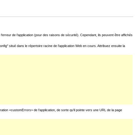
l'erreur de l'application (pour des raisons de sécurité). Cependant, ils peuvent être affichés
fig" situé dans le répertoire racine de l'application Web en cours. Attribuez ensuite la
uration <customErrors> de l'application, de sorte qu'il pointe vers une URL de la page