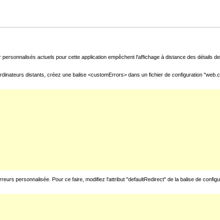
 personnalisés actuels pour cette application empêchent l'affichage à distance des détails de 
rdinateurs distants, créez une balise <customErrors> dans un fichier de configuration "web.con
urs personnalisée. Pour ce faire, modifiez l'attribut "defaultRedirect" de la balise de config