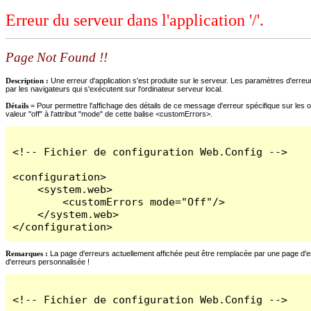
Erreur du serveur dans l'application '/'.
Page Not Found !!
Description :
Une erreur d'application s'est produite sur le serveur. Les paramètres d'erreur
par les navigateurs qui s'exécutent sur l'ordinateur serveur local.
Détails =
Pour permettre l'affichage des détails de ce message d'erreur spécifique sur les o
valeur "off" à l'attribut "mode" de cette balise <customErrors>.
<!-- Fichier de configuration Web.Config -->

<configuration>

    <system.web>

        <customErrors mode="Off"/>

    </system.web>

</configuration>
Remarques :
La page d'erreurs actuellement affichée peut être remplacée par une page d'erre
d'erreurs personnalisée !
<!-- Fichier de configuration Web.Config -->
