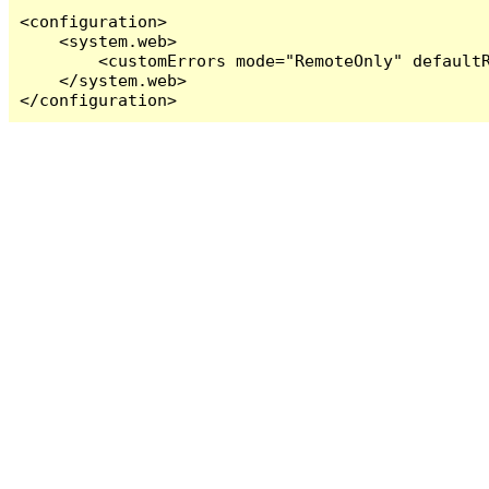
<configuration>

    <system.web>

        <customErrors mode="RemoteOnly" defaultR
    </system.web>

</configuration>