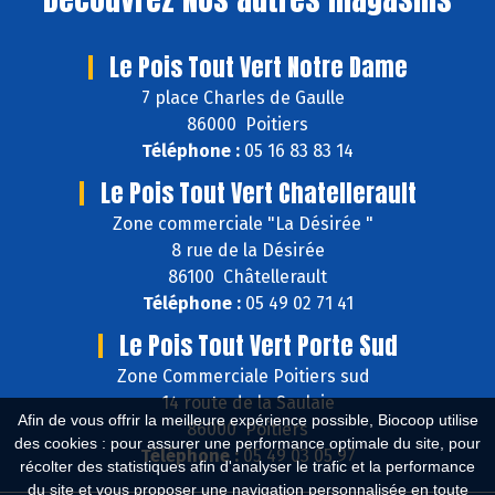
Le Pois Tout Vert Notre Dame
7 place Charles de Gaulle
86000 Poitiers
Téléphone :
05 16 83 83 14
Le Pois Tout Vert Chatellerault
Zone commerciale "La Désirée "
8 rue de la Désirée
86100 Châtellerault
Téléphone :
05 49 02 71 41
Le Pois Tout Vert Porte Sud
Zone Commerciale Poitiers sud
14 route de la Saulaie
Afin de vous offrir la meilleure expérience possible, Biocoop utilise
86000 Poitiers
des cookies : pour assurer une performance optimale du site, pour
Téléphone :
05 49 03 05 97
récolter des statistiques afin d'analyser le trafic et la performance
du site et vous proposer une navigation personnalisée en toute