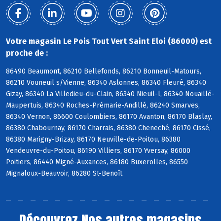
Votre magasin Le Pois Tout Vert Saint Eloi (86000) est
proche de :
86490 Beaumont, 86210 Bellefonds, 86210 Bonneuil-Matours,
86210 Vouneuil s/Vienne, 86340 Aslonnes, 86340 Fleuré, 86340
Gizay, 86340 La Villedieu-du-Clain, 86340 Nieuil-l, 86340 Nouaillé-
Maupertuis, 86340 Roches-Prémarie-Andillé, 86240 Smarves,
86340 Vernon, 86600 Coulombiers, 86170 Avanton, 86170 Blaslay,
86380 Chabournay, 86170 Charrais, 86380 Cheneché, 86170 Cissé,
86380 Marigny-Brizay, 86170 Neuville-de-Poitou, 86380
Vendeuvre-du-Poitou, 86190 Villiers, 86170 Yversay, 86000
Poitiers, 86440 Migné-Auxances, 86180 Buxerolles, 86550
Mignaloux-Beauvoir, 86280 St-Benoît
Découvrez
Nos autres magasins