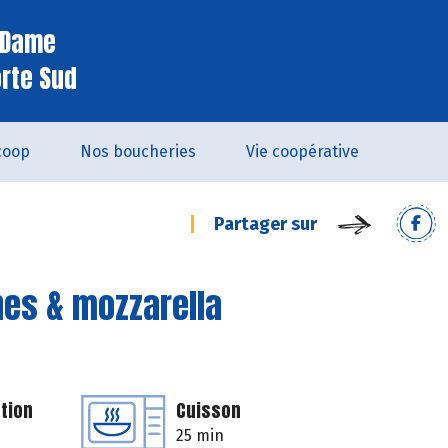
e Dame
orte Sud
coop
Nos boucheries
Vie coopérative
Partager sur
es & mozzarella
tion
Cuisson
25 min