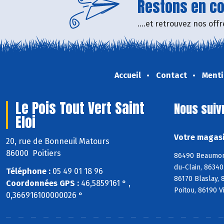
Restons en con
....et retrouvez nos of
Accueil
Contact
Menti
Le Pois Tout Vert Saint
Nous suiv
Eloi
Votre magasin
20, rue de Bonneuil Matours
86000 Poitiers
86490 Beaumont
du-Clain, 8634
Téléphone :
05 49 01 18 96
86170 Blaslay,
Coordonnées GPS :
46,5859161 ° ,
Poitou, 86190 V
0,366916100000026 °