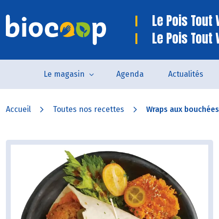
Le Pois Tout V
Le Pois Tout 
Le magasin
Agenda
Actualités
Accueil
Toutes nos recettes
Wraps aux bouchées 