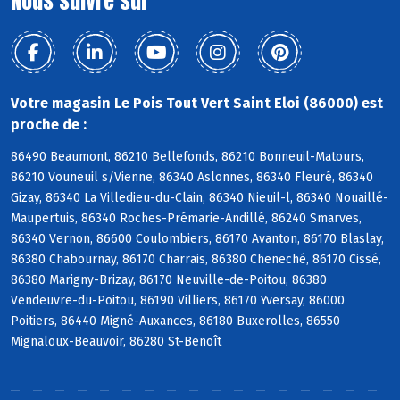
Nous suivre sur
Votre magasin Le Pois Tout Vert Saint Eloi (86000) est
proche de :
86490 Beaumont, 86210 Bellefonds, 86210 Bonneuil-Matours,
86210 Vouneuil s/Vienne, 86340 Aslonnes, 86340 Fleuré, 86340
Gizay, 86340 La Villedieu-du-Clain, 86340 Nieuil-l, 86340 Nouaillé-
Maupertuis, 86340 Roches-Prémarie-Andillé, 86240 Smarves,
86340 Vernon, 86600 Coulombiers, 86170 Avanton, 86170 Blaslay,
86380 Chabournay, 86170 Charrais, 86380 Cheneché, 86170 Cissé,
86380 Marigny-Brizay, 86170 Neuville-de-Poitou, 86380
Vendeuvre-du-Poitou, 86190 Villiers, 86170 Yversay, 86000
Poitiers, 86440 Migné-Auxances, 86180 Buxerolles, 86550
Mignaloux-Beauvoir, 86280 St-Benoît