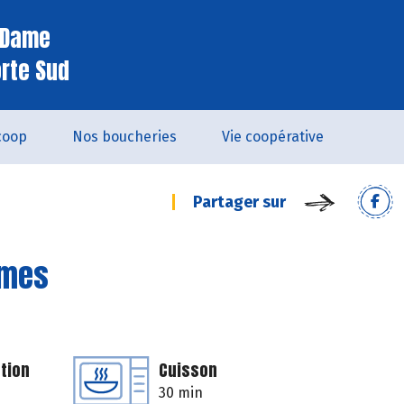
e Dame
orte Sud
coop
Nos boucheries
Vie coopérative
Partager sur
mmes
tion
Cuisson
30 min