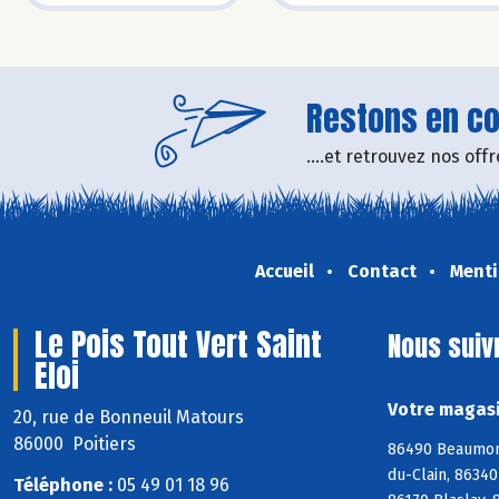
Restons en con
....et retrouvez nos of
Accueil
Contact
Menti
Le Pois Tout Vert Saint
Nous suiv
Eloi
Votre magasin
20, rue de Bonneuil Matours
86000 Poitiers
86490 Beaumont
du-Clain, 8634
Téléphone :
05 49 01 18 96