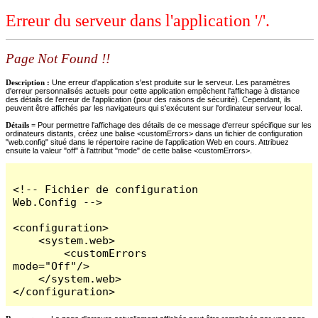
Erreur du serveur dans l'application '/'.
Page Not Found !!
Description :
Une erreur d'application s'est produite sur le serveur. Les paramètres
d'erreur personnalisés actuels pour cette application empêchent l'affichage à distance
des détails de l'erreur de l'application (pour des raisons de sécurité). Cependant, ils
peuvent être affichés par les navigateurs qui s'exécutent sur l'ordinateur serveur local.
Détails =
Pour permettre l'affichage des détails de ce message d'erreur spécifique sur les
ordinateurs distants, créez une balise <customErrors> dans un fichier de configuration
"web.config" situé dans le répertoire racine de l'application Web en cours. Attribuez
ensuite la valeur "off" à l'attribut "mode" de cette balise <customErrors>.
<!-- Fichier de configuration 
Web.Config -->

<configuration>

    <system.web>

        <customErrors 
mode="Off"/>

    </system.web>

</configuration>