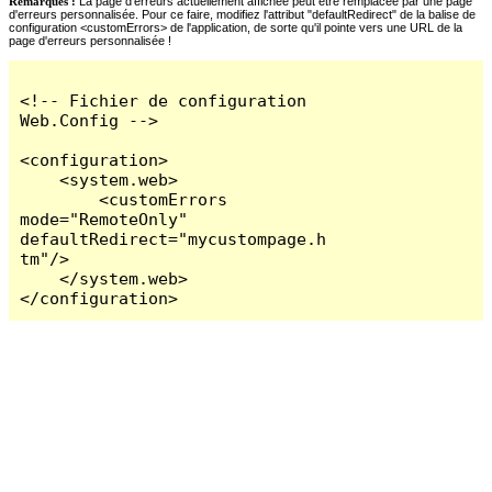
Remarques :
La page d'erreurs actuellement affichée peut être remplacée par une page
d'erreurs personnalisée. Pour ce faire, modifiez l'attribut "defaultRedirect" de la balise de
configuration <customErrors> de l'application, de sorte qu'il pointe vers une URL de la
page d'erreurs personnalisée !
<!-- Fichier de configuration 
Web.Config -->

<configuration>

    <system.web>

        <customErrors 
mode="RemoteOnly" 
defaultRedirect="mycustompage.h
tm"/>

    </system.web>

</configuration>