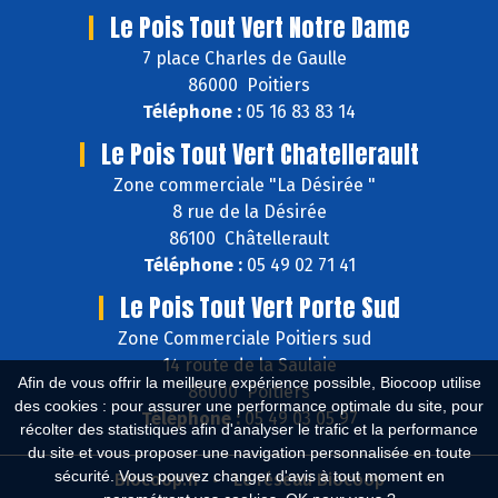
Le Pois Tout Vert Notre Dame
7 place Charles de Gaulle
86000 Poitiers
Téléphone :
05 16 83 83 14
Le Pois Tout Vert Chatellerault
Zone commerciale "La Désirée "
8 rue de la Désirée
86100 Châtellerault
Téléphone :
05 49 02 71 41
Le Pois Tout Vert Porte Sud
Zone Commerciale Poitiers sud
14 route de la Saulaie
Afin de vous offrir la meilleure expérience possible, Biocoop utilise
86000 Poitiers
des cookies : pour assurer une performance optimale du site, pour
Téléphone :
05 49 03 05 97
récolter des statistiques afin d'analyser le trafic et la performance
du site et vous proposer une navigation personnalisée en toute
sécurité. Vous pouvez changer d'avis à tout moment en
Biocoop.fr
Le réseau Biocoop