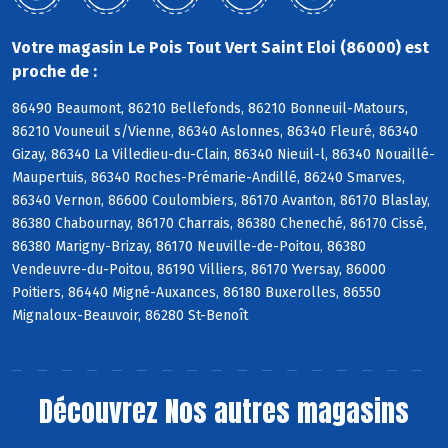
Votre magasin Le Pois Tout Vert Saint Eloi (86000) est
proche de :
86490 Beaumont, 86210 Bellefonds, 86210 Bonneuil-Matours,
86210 Vouneuil s/Vienne, 86340 Aslonnes, 86340 Fleuré, 86340
Gizay, 86340 La Villedieu-du-Clain, 86340 Nieuil-l, 86340 Nouaillé-
Maupertuis, 86340 Roches-Prémarie-Andillé, 86240 Smarves,
86340 Vernon, 86600 Coulombiers, 86170 Avanton, 86170 Blaslay,
86380 Chabournay, 86170 Charrais, 86380 Cheneché, 86170 Cissé,
86380 Marigny-Brizay, 86170 Neuville-de-Poitou, 86380
Vendeuvre-du-Poitou, 86190 Villiers, 86170 Yversay, 86000
Poitiers, 86440 Migné-Auxances, 86180 Buxerolles, 86550
Mignaloux-Beauvoir, 86280 St-Benoît
Découvrez
Nos autres magasins