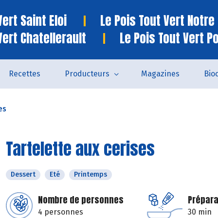
ert Saint Eloi
Le Pois Tout Vert Notr
Vert Chatellerault
Le Pois Tout Vert P
Recettes
Producteurs
Magazines
Bio
es
Tartelette aux cerises
Dessert
Eté
Printemps
Nombre de personnes
Prépara
4 personnes
30 min