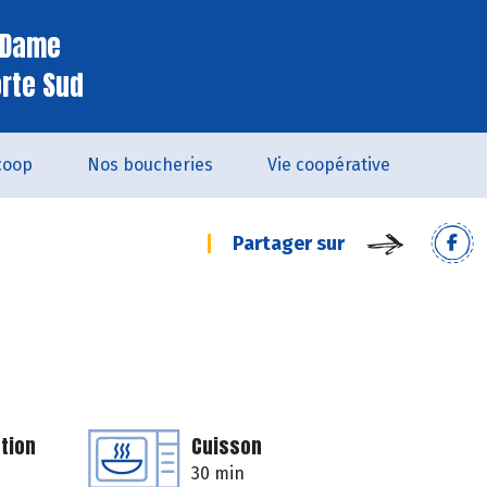
e Dame
orte Sud
coop
Nos boucheries
Vie coopérative
Partager sur
tion
Cuisson
30 min