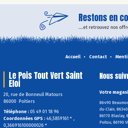
Restons en con
....et retrouvez nos of
Accueil
Contact
Menti
Le Pois Tout Vert Saint
Nous suiv
Eloi
Votre magasin
20, rue de Bonneuil Matours
86000 Poitiers
86490 Beaumont
du-Clain, 8634
Téléphone :
05 49 01 18 96
86170 Blaslay,
Coordonnées GPS :
46,5859161 ° ,
Poitou, 86190 V
0,366916100000026 °