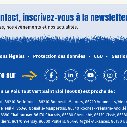
tact, inscrivez-vous à la newsletter
fres, nos événements et nos actualités.
ons légales
Protection des données
CGU
Gestio
re sur
 Le Pois Tout Vert Saint Eloi (86000) est proche de :
, 86210 Bellefonds, 86210 Bonneuil-Matours, 86210 Vouneuil s/Vienne
0 Nieuil-l, 86340 Nouaillé-Maupertuis, 86340 Roches-Prémarie-Andill
 86380 Chabournay, 86170 Charrais, 86380 Cheneché, 86170 Cissé, 8638
illiers, 86170 Yversay, 86000 Poitiers, 86440 Migné-Auxances, 86180 