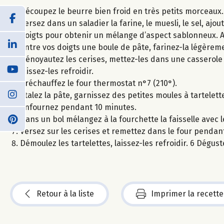
Découpez le beurre bien froid en très petits morceaux.
Versez dans un saladier la farine, le muesli, le sel, aj
doigts pour obtenir un mélange d’aspect sablonneux. Au
entre vos doigts une boule de pâte, farinez-la légèrem
Dénoyautez les cerises, mettez-les dans une casserole a
laissez-les refroidir.
Préchauffez le four thermostat n°7 (210°).
Etalez la pâte, garnissez des petites moules à tartelett
enfournez pendant 10 minutes.
Dans un bol mélangez à la fourchette la faisselle avec 
Versez sur les cerises et remettez dans le four penda
Démoulez les tartelettes, laissez-les refroidir. 6 Dégu
Retour à la liste
Imprimer la recette