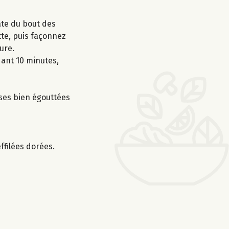
pâte du bout des
tte, puis façonnez
ure.
dant 10 minutes,
ises bien égouttées
ffilées dorées.