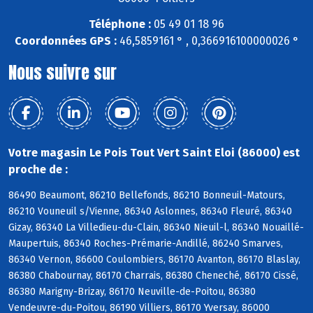
Téléphone :
05 49 01 18 96
Coordonnées GPS :
46,5859161 ° , 0,366916100000026 °
Nous suivre sur
Votre magasin Le Pois Tout Vert Saint Eloi (86000) est
proche de :
86490 Beaumont, 86210 Bellefonds, 86210 Bonneuil-Matours,
86210 Vouneuil s/Vienne, 86340 Aslonnes, 86340 Fleuré, 86340
Gizay, 86340 La Villedieu-du-Clain, 86340 Nieuil-l, 86340 Nouaillé-
Maupertuis, 86340 Roches-Prémarie-Andillé, 86240 Smarves,
86340 Vernon, 86600 Coulombiers, 86170 Avanton, 86170 Blaslay,
86380 Chabournay, 86170 Charrais, 86380 Cheneché, 86170 Cissé,
86380 Marigny-Brizay, 86170 Neuville-de-Poitou, 86380
Vendeuvre-du-Poitou, 86190 Villiers, 86170 Yversay, 86000