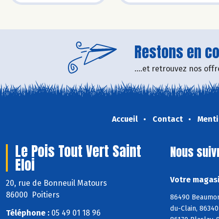
Restons en con
....et retrouvez nos of
Accueil
Contact
Menti
Le Pois Tout Vert Saint
Nous suiv
Eloi
Votre magasin
20, rue de Bonneuil Matours
86000 Poitiers
86490 Beaumont
du-Clain, 8634
Téléphone :
05 49 01 18 96