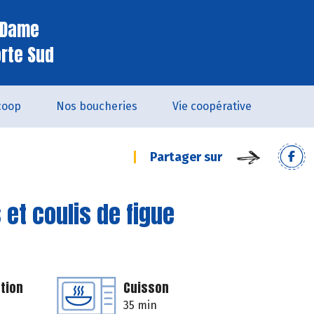
e Dame
orte Sud
coop
Nos boucheries
Vie coopérative
Partager sur
et coulis de figue
tion
Cuisson
35 min